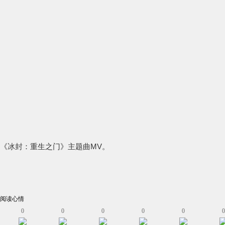
《冰封：重生之门》主题曲MV。
阅读心情
0
0
0
0
0
0