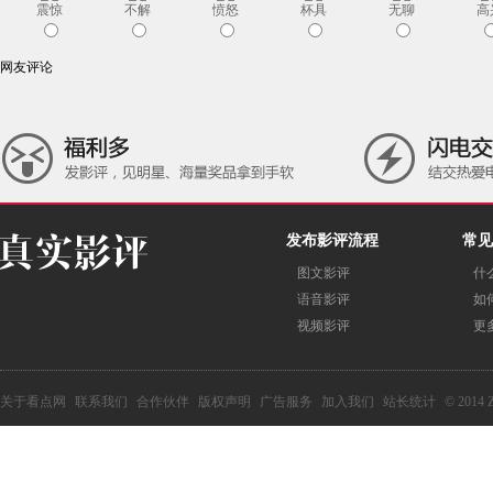
震惊
不解
愤怒
杯具
无聊
高
网友评论
发布影评流程
常见
图文影评
什
语音影评
如
视频影评
更
关于看点网
联系我们
合作伙伴
版权声明
广告服务
加入我们
站长统计
© 2014